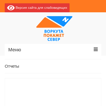
Версия сайта для слабовидящих
Меню
Главная
Отчеты
Новости
О Воркуте
Экскурсии по Воркуте
Базы отдыха