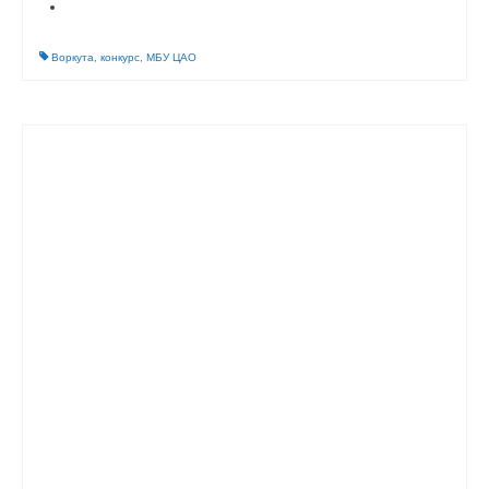
Воркута
,
конкурс
,
МБУ ЦАО