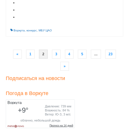
Воркута
,
конкурс
,
МБУ ЦАО
Навигация
«
1
2
3
4
5
…
23
по
записям
»
Подписаться на новости
Погода в Воркуте