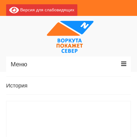
Версия для слабовидящих
Меню
Главная
История
Новости
О Воркуте
Базы отдыха
О центре