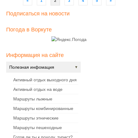
Навигация
«
1
2
3
4
5
»
по
Подписаться на новости
записям
Погода в Воркуте
Информация на сайте
Полезная инфомация
Активный отдых выходного дня
Активный отдых на воде
Маршруты лыжные
Маршруты комбинированные
Маршруты этнические
Маршруты пешеходные
Готов ли ты к походу, турист?