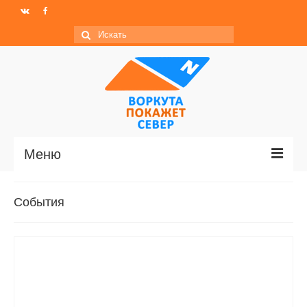
Искать:
Меню
Главная
События
Новости
МО ГО «Воркута»
Базы отдыха
О центре