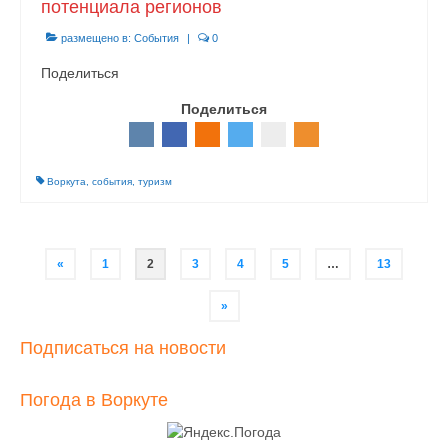
потенциала регионов
размещено в:
События
|
0
Поделиться
Поделиться
Воркута
,
события
,
туризм
Навигация
«
1
2
3
4
5
…
13
по
записям
»
Подписаться на новости
Погода в Воркуте