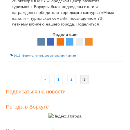
26 октября в МБУ «Городской центр развития
туризма» г. Воркуты были подведены итоги и
награждены победители городского конкурса «Мама,
папа, я – туристская семья!», посвященном 70-
летнему юбилею нашего города. Поделиться
Поделиться
2013
,
Воркута
,
отчет
,
соревнования
,
туризм
Навигация
«
1
2
3
по
Подписаться на новости
записям
Погода в Воркуте