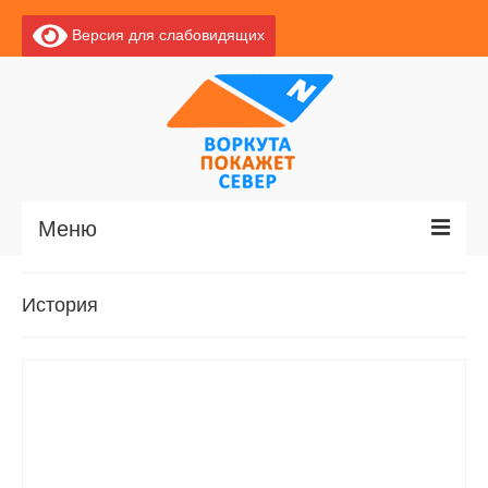
Версия для слабовидящих
Меню
Главная
История
Новости
О Воркуте
Базы отдыха
О центре