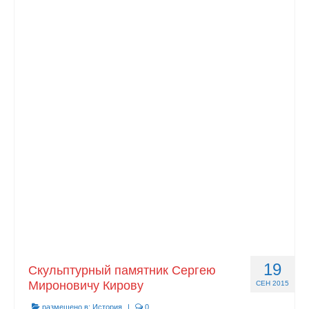
19
Скульптурный памятник Сергею
Мироновичу Кирову
СЕН 2015
размещено в:
История
|
0