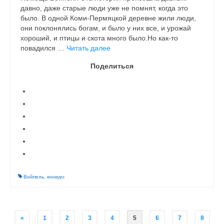
давно, даже старые люди уже не помнят, когда это
было. В одной Коми-Пермяцкой деревне жили люди,
они поклонялись богам, и было у них все, и урожай
хороший, и птицы и скота много было.Но как-то
повадился …
Читать далее
Поделиться
Войпель
,
конкурс
Навигация
«
1
2
3
4
5
6
7
8