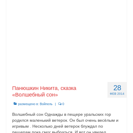
28
Панюшкин Никита, сказка
«Волшебный сон»
ФЕВ 2014
размещено в:
Войпель
|
0
Волшебный сон Однажды в пещере уральских гор
родился маленький ветерок. Он был очень весёлым и
игривым . Несколько дней ветерок блуждал по
пещерам пока смог выбраться. И вот он увидел