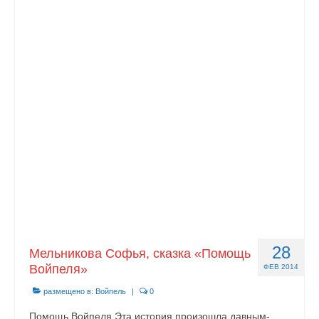
28
Мельникова Софья, сказка «Помощь
Войпеля»
ФЕВ 2014
размещено в:
Войпель
|
0
Помощь Войпеля Эта история произошла давным-