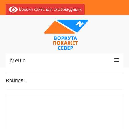
Версия сайта для слабовидящих
Меню
Главная
Войпель
Новости
О Воркуте
Базы отдыха
О центре