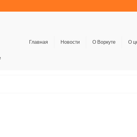
Главная
Новости
О Воркуте
О ц
е