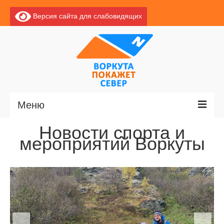
Версия сайта для слабовидящих
Меню
Новости спорта и
Главная
мероприятий Воркуты
Новости
О Воркуте
Экскурсии по Воркуте
Базы отдыха