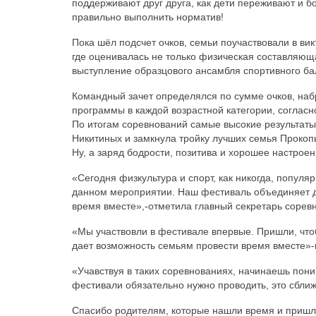
поддерживают друг друга, как дети переживают и б
правильно выполнить норматив!
Пока шёл подсчет очков, семьи поучаствовали в ви
где оценивалась не только физическая составляюща
выступление образцового ансамбля спортивного ба
Командный зачет определялся по сумме очков, наб
программы в каждой возрастной категории, согласно
По итогам соревнований самые высокие результат
Никитиных и замкнула тройку лучших семья Прокоп
Ну, а заряд бодрости, позитива и хорошее настроен
«Сегодня физкультура и спорт, как никогда, популя
данном мероприятии. Наш фестиваль объединяет де
время вместе»,-отметила главный секретарь сорев
«Мы участвовли в фестивале впервые. Пришли, чтоб
дает возможность семьям провести время вместе»
«Учавствуя в таких соревнованиях, начинаешь пони
фестивали обязательно нужно проводить, это сближ
Спасибо родителям, которые нашли время и пришли