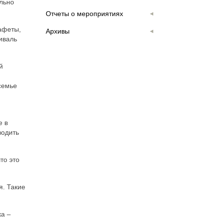
ально
Отчеты о мероприятиях
тафеты,
Архивы
иваль
й
семье
е в
водить
то это
я. Такие
ка –