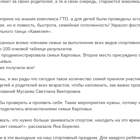
олеют за своих родителей, а те в свою очередь, стараются максим
кторине на знания комплекса ГТО, а для детей были проведены эс
я, но и ловкость, быстрота, семейная сплоченность! Украсил фест
льного танца «Камелия».
ранных всеми членами семьи за выполнение всех видов спортивно
 100-очковой таблице результатов.
ы продемонстрировала семья Карповых. Второе место присуждено 
ьевых.
ие получили все!
рны, и мы рады что сегодня такое количество семей приняли участи
тей и родителей всех возрастов, чтобы напомнить, как важно про
нований Мусаева Светлана Викторовна.
ы проверить и проявить себя. Такие мероприятия нужны, потому ч
-поделились впечатлениями семья Карповых.
мать, что нужно больше заниматься спортом, находить на это врем
ает семью!»- рассказала Яна Борилко.
 в эти выходные на наш спортивный праздник. Для каждого ребён