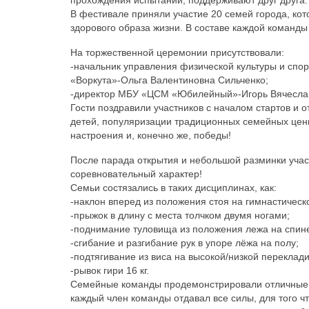
прохождения испытаний, поддерживают друг друга.
В фестивале приняли участие 20 семей города, кот
здорового образа жизни. В составе каждой команды 
На торжественной церемонии присутствовали:
-начальник управления физической культуры и спо
«Воркута»-Ольга Валентиновна Сильченко;
-директор МБУ «ЦСМ «Юбилейный»-Игорь Вячеслав
Гости поздравили участников с началом стартов и 
детей, популяризации традиционных семейных ценн
настроения и, конечно же, победы!
После парада открытия и небольшой разминки учас
соревновательный характер!
Семьи состязались в таких дисциплинах, как:
-наклон вперед из положения стоя на гимнастическ
-прыжок в длину с места толчком двумя ногами;
-поднимание туловища из положения лежа на спин
-сгибание и разгибание рук в упоре лёжа на полу;
-подтягивание из виса на высокой/низкой переклади
-рывок гири 16 кг.
Семейные команды продемонстрировали отличные с
каждый член команды отдавал все силы, для того ч