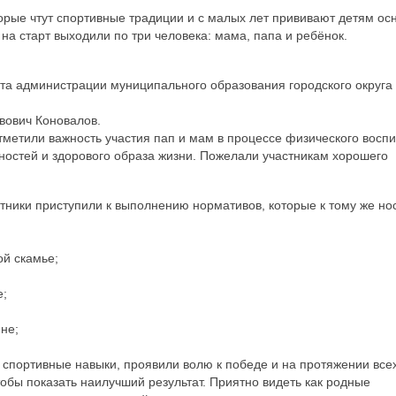
орые чтут спортивные традиции и с малых лет прививают детям ос
на старт выходили по три человека: мама, папа и ребёнок.
рта администрации муниципального образования городского округа
ович Коновалов.
отметили важность участия пап и мам в процессе физического восп
остей и здорового образа жизни. Пожелали участникам хорошего
тники приступили к выполнению нормативов, которые к тому же но
ой скамье;
е;
не;
портивные навыки, проявили волю к победе и на протяжении всех
тобы показать наилучший результат. Приятно видеть как родные