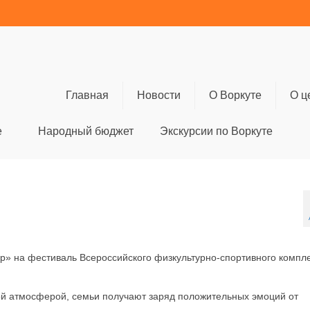
Главная
Новости
О Воркуте
О ц
е
Народный бюджет
Экскурсии по Воркуте
ёр» на фестиваль Всероссийского физкультурно-спортивного компл
ой атмосферой, семьи получают заряд положительных эмоций от