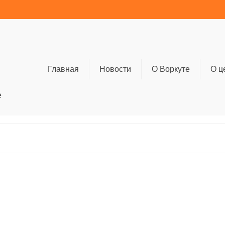
Главная
Новости
О Воркуте
О ц
е