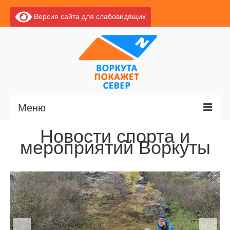
Версия сайта для слабовидящих
Меню
Новости спорта и
Главная
мероприятий Воркуты
Новости
О Воркуте
Экскурсии по Воркуте
Базы отдыха