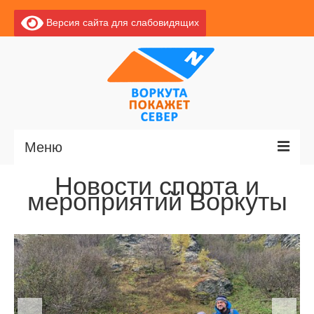
Версия сайта для слабовидящих
Меню
Новости спорта и
Главная
мероприятий Воркуты
Новости
О Воркуте
Экскурсии по Воркуте
Базы отдыха