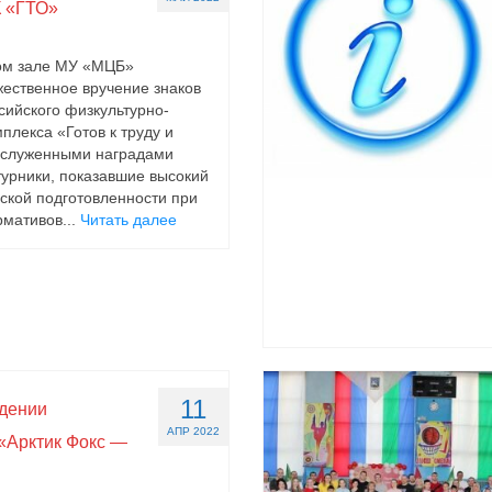
 «ГТО»
вом зале МУ «МЦБ»
жественное вручение знаков
сийского физкультурно-
плекса «Готов к труду и
аслуженными наградами
урники, показавшие высокий
ской подготовленности при
мативов...
Читать далее
11
едении
АПР 2022
«Арктик Фокс —