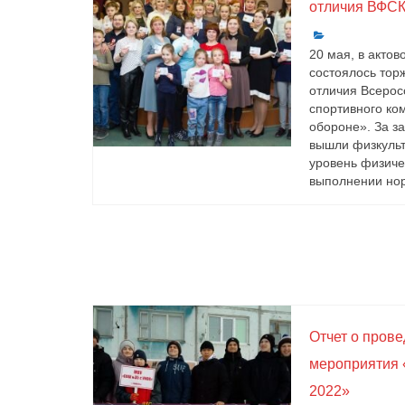
отличия ВФСК
20 мая, в акто
состоялось тор
отличия Всерос
спортивного ком
обороне». За з
вышли физкульт
уровень физиче
выполнении нор
Отчет о пров
мероприятия 
2022»