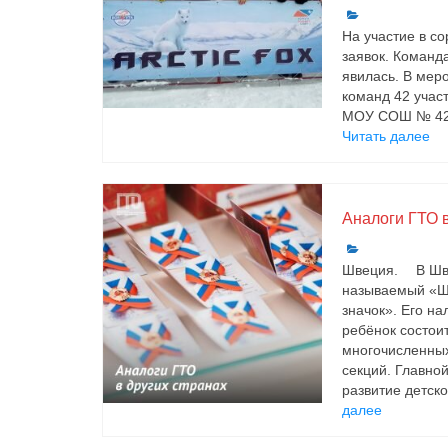
На участие в с
заявок. Коман
явилась. В мер
команд 42 учас
МОУ СОШ № 42;
Читать далее
Аналоги ГТО в
Швеция. ⠀ В Шв
называемый «Ш
значок». Его на
ребёнок состоит
многочисленны
секций. Главно
развитие детско
далее