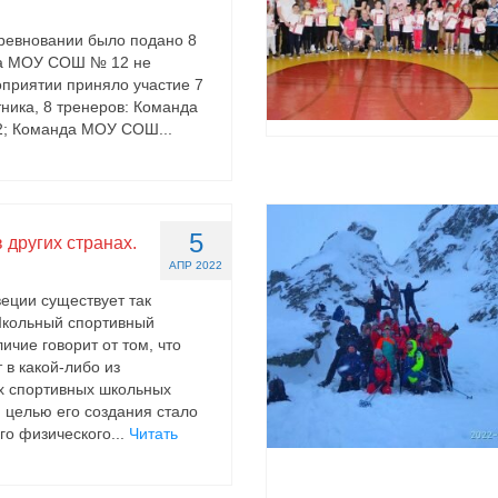
оревновании было подано 8
да МОУ СОШ № 12 не
оприятии приняло участие 7
тника, 8 тренеров: Команда
 Команда МОУ СОШ...
5
 других странах.
АПР 2022
еции существует так
кольный спортивный
личие говорит от том, что
 в какой-либо из
х спортивных школьных
й целью его создания стало
го физического...
Читать