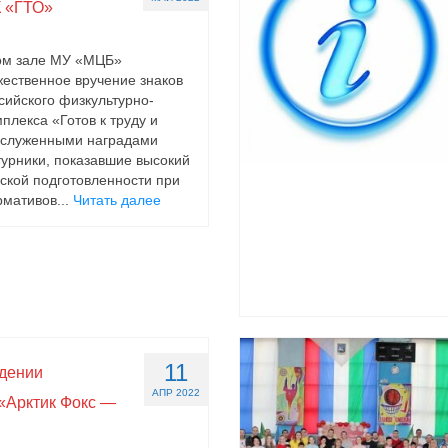
 «ГТО»
вом зале МУ «МЦБ»
жественное вручение знаков
сийского физкультурно-
плекса «Готов к труду и
аслуженными наградами
урники, показавшие высокий
ской подготовленности при
мативов...
Читать далее
11
едении
АПР 2022
«Арктик Фокс —