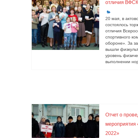
отличия ВФСК
20 мая, в акто
состоялось тор
отличия Всерос
спортивного ком
обороне». За з
вышли физкульт
уровень физиче
выполнении нор
Отчет о пров
мероприятия 
2022»