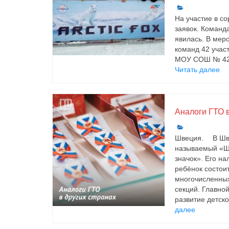
На участие в с
заявок. Коман
явилась. В мер
команд 42 учас
МОУ СОШ № 42;
Читать далее
Аналоги ГТО в
Швеция. ⠀ В Шв
называемый «Ш
значок». Его на
ребёнок состоит
многочисленны
секций. Главно
развитие детско
далее