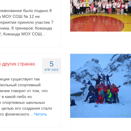
оревновании было подано 8
да МОУ СОШ № 12 не
оприятии приняло участие 7
тника, 8 тренеров: Команда
 Команда МОУ СОШ...
5
 других странах.
АПР 2022
еции существует так
кольный спортивный
личие говорит от том, что
 в какой-либо из
х спортивных школьных
й целью его создания стало
го физического...
Читать