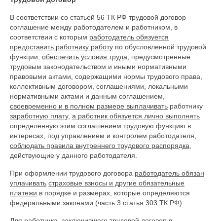
В соответствии со статьей 56 ТК РФ трудовой договор —
соглашение между работодателем и работником, в
соответствии с которым
работодатель обязуется
предоставить работнику работу
по обусловленной трудовой
функции,
обеспечить условия труда
, предусмотренные
трудовым законодательством и иными нормативными
правовыми актами, содержащими нормы трудового права,
коллективным договором, соглашениями, локальными
нормативными актами и данным соглашением,
своевременно и в полном размере выплачивать
работнику
заработную плату
,
а работник обязуется лично выполнять
определенную этим соглашением
трудовую функцию
в
интересах, под управлением и контролем работодателя,
соблюдать правила внутреннего трудового распорядка
,
действующие у данного работодателя.
При оформлении трудового договора
работодатель обязан
уплачивать
страховые взносы и другие обязательные
платежи
в порядке и размерах, которые определяются
федеральными законами (часть 3 статья 303 ТК РФ).
Для работника, заключившего трудовой договор в