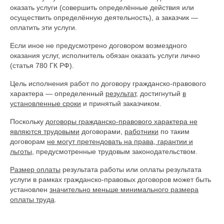
оказать услуги (совершить определённые действия или
осуществить определённую деятельность), а заказчик —
оплатить эти услуги.
Если иное не предусмотрено договором возмездного
оказания услуг, исполнитель обязан оказать услуги лично
(статья 780 ГК РФ).
Цель исполнения работ по договору гражданско-правового
характера — определенный
результат
, достигнутый
в
установленные сроки
и принятый заказчиком.
Поскольку
договоры гражданско-правового характера не
являются трудовыми
договорами,
работники
по таким
договорам
не могут претендовать на права, гарантии и
льготы
, предусмотренные трудовым законодательством.
Размер оплаты
результата работы или оплаты результата
услуги в рамках гражданско-правовых договоров может быть
установлен
значительно меньше минимального размера
оплаты труда
.