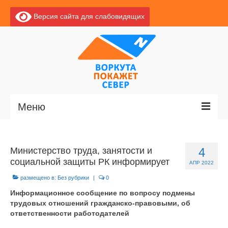
Версия сайта для слабовидящих
Меню
Главная
Министерство труда, занятости и
4
Новости
социальной защиты РК информирует
АПР 2022
О Воркуте
размещено в:
Без рубрики
|
0
Информационное сообщение по вопросу подмены
Экскурсии по Воркуте
трудовых отношений гражданско-правовыми, об
ответственности работодателей
Базы отдыха