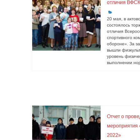
отличия ВФСК
20 мая, в акто
состоялось тор
отличия Всерос
спортивного ком
обороне». За з
вышли физкульт
уровень физиче
выполнении нор
Отчет о пров
мероприятия 
2022»