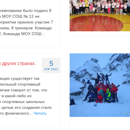
оревновании было подано 8
да МОУ СОШ № 12 не
оприятии приняло участие 7
тника, 8 тренеров: Команда
 Команда МОУ СОШ...
5
 других странах.
АПР 2022
еции существует так
кольный спортивный
личие говорит от том, что
 в какой-либо из
х спортивных школьных
й целью его создания стало
го физического...
Читать