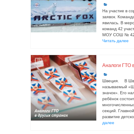
На участие в с
заявок. Коман
явилась. В мер
команд 42 учас
МОУ СОШ № 42;
Читать далее
Аналоги ГТО в
Швеция. ⠀ В Шв
называемый «Ш
значок». Его на
ребёнок состоит
многочисленны
секций. Главно
развитие детско
далее