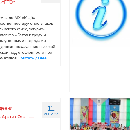
 «ГТО»
вом зале МУ «МЦБ»
жественное вручение знаков
сийского физкультурно-
плекса «Готов к труду и
аслуженными наградами
урники, показавшие высокий
ской подготовленности при
мативов...
Читать далее
11
едении
АПР 2022
«Арктик Фокс —