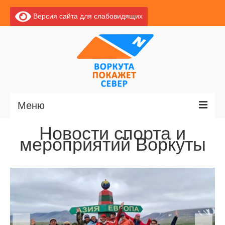
Версия сайта для слабовидящих
Меню
Новости спорта и
Главная
мероприятий Воркуты
Новости
О Воркуте
Экскурсии по Воркуте
Базы отдыха