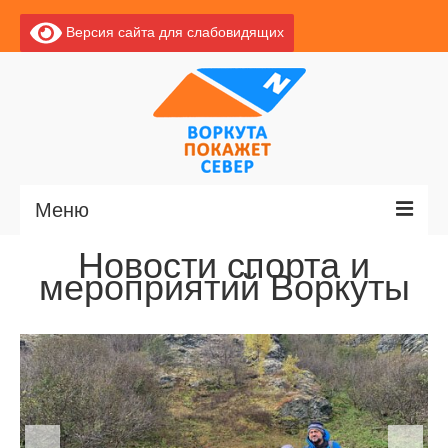
Версия сайта для слабовидящих
Меню
Новости спорта и
Главная
мероприятий Воркуты
Новости
О Воркуте
Экскурсии по Воркуте
Базы отдыха