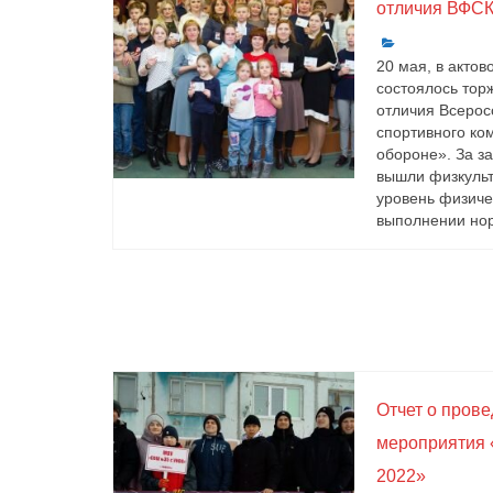
отличия ВФСК
20 мая, в акто
состоялось тор
отличия Всерос
спортивного ком
обороне». За з
вышли физкульт
уровень физиче
выполнении нор
Отчет о пров
мероприятия 
2022»