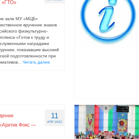
 «ГТО»
вом зале МУ «МЦБ»
жественное вручение знаков
сийского физкультурно-
плекса «Готов к труду и
аслуженными наградами
урники, показавшие высокий
ской подготовленности при
мативов...
Читать далее
11
едении
АПР 2022
«Арктик Фокс —