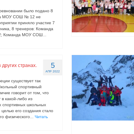
оревновании было подано 8
да МОУ СОШ № 12 не
оприятии приняло участие 7
тника, 8 тренеров: Команда
 Команда МОУ СОШ...
5
 других странах.
АПР 2022
еции существует так
кольный спортивный
личие говорит от том, что
 в какой-либо из
х спортивных школьных
й целью его создания стало
го физического...
Читать