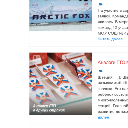
На участие в с
заявок. Коман
явилась. В мер
команд 42 учас
МОУ СОШ № 42;
Читать далее
Аналоги ГТО в
Швеция. ⠀ В Шв
называемый «Ш
значок». Его на
ребёнок состоит
многочисленны
секций. Главно
развитие детско
далее