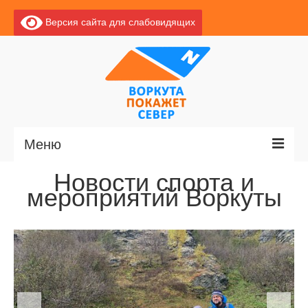
Версия сайта для слабовидящих
Меню
Новости спорта и
Главная
мероприятий Воркуты
Новости
О Воркуте
Экскурсии по Воркуте
Базы отдыха