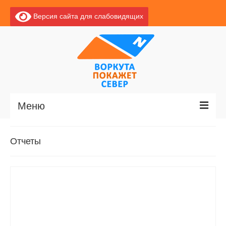
Версия сайта для слабовидящих
Меню
Главная
Отчеты
Новости
О Воркуте
Экскурсии по Воркуте
Базы отдыха