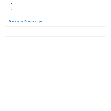
велоночь
,
Воркута
,
спорт