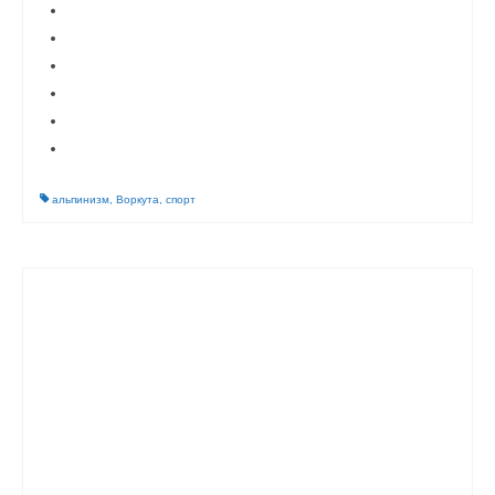
альпинизм
,
Воркута
,
спорт