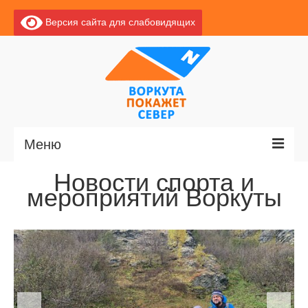
Версия сайта для слабовидящих
Меню
Новости спорта и
Главная
мероприятий Воркуты
Новости
О Воркуте
Экскурсии по Воркуте
Базы отдыха