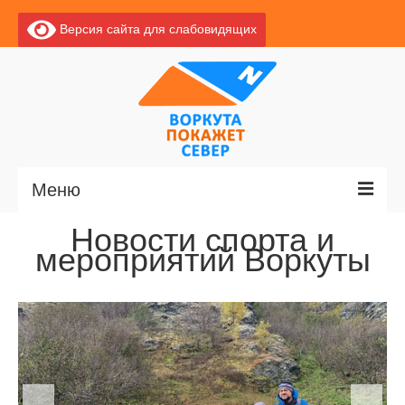
Версия сайта для слабовидящих
Меню
Новости спорта и
Главная
мероприятий Воркуты
Новости
О Воркуте
Экскурсии по Воркуте
Базы отдыха