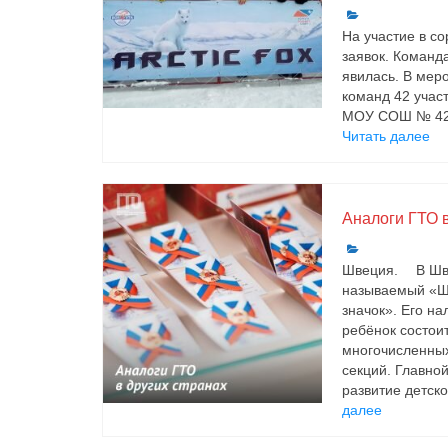
На участие в с
заявок. Коман
явилась. В мер
команд 42 учас
МОУ СОШ № 42;
Читать далее
Аналоги ГТО в
Швеция. ⠀ В Шв
называемый «Ш
значок». Его на
ребёнок состоит
многочисленны
секций. Главно
развитие детско
далее