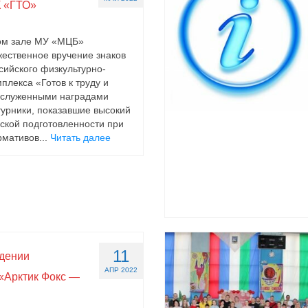
 «ГТО»
вом зале МУ «МЦБ»
жественное вручение знаков
сийского физкультурно-
плекса «Готов к труду и
аслуженными наградами
урники, показавшие высокий
ской подготовленности при
мативов...
Читать далее
11
едении
АПР 2022
«Арктик Фокс —