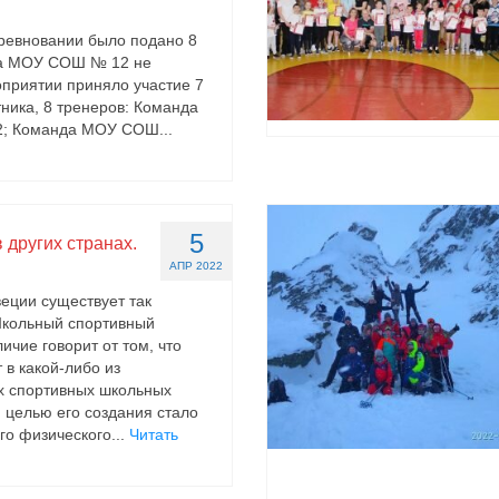
оревновании было подано 8
да МОУ СОШ № 12 не
оприятии приняло участие 7
тника, 8 тренеров: Команда
 Команда МОУ СОШ...
5
 других странах.
АПР 2022
еции существует так
кольный спортивный
личие говорит от том, что
 в какой-либо из
х спортивных школьных
й целью его создания стало
го физического...
Читать