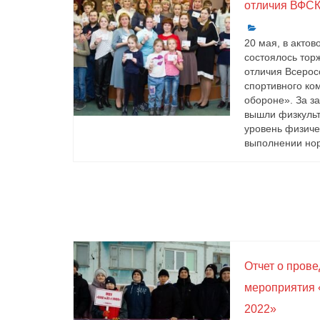
отличия ВФСК
20 мая, в акто
состоялось тор
отличия Всерос
спортивного ком
обороне». За з
вышли физкульт
уровень физиче
выполнении нор
Отчет о пров
мероприятия 
2022»