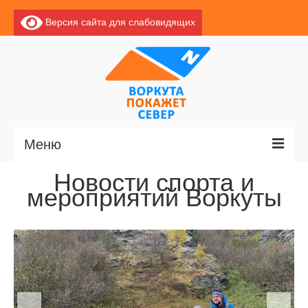
Версия сайта для слабовидящих
Меню
Новости спорта и
Главная
мероприятий Воркуты
Новости
О Воркуте
Экскурсии по Воркуте
Базы отдыха