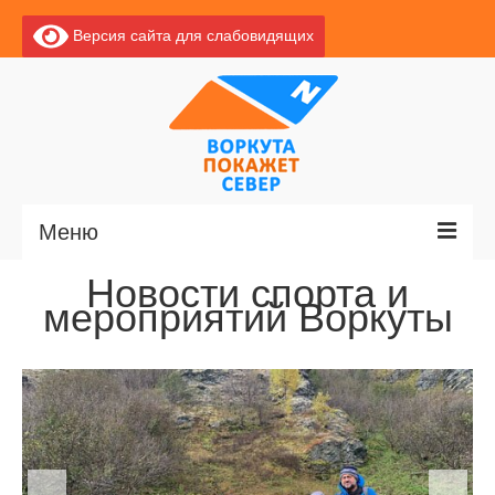
Версия сайта для слабовидящих
Меню
Новости спорта и
Главная
мероприятий Воркуты
Новости
О Воркуте
Экскурсии по Воркуте
Базы отдыха