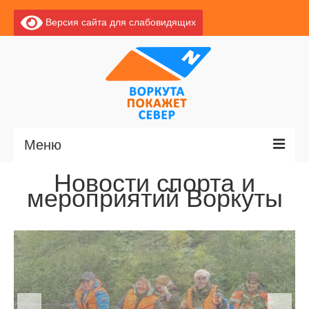
Версия сайта для слабовидящих
Меню
Новости спорта и
Главная
мероприятий Воркуты
Новости
О Воркуте
Экскурсии по Воркуте
Базы отдыха