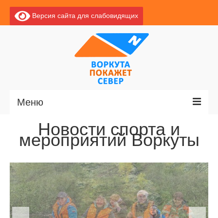
Версия сайта для слабовидящих
Меню
Новости спорта и
Главная
мероприятий Воркуты
Новости
О Воркуте
Экскурсии по Воркуте
Базы отдыха