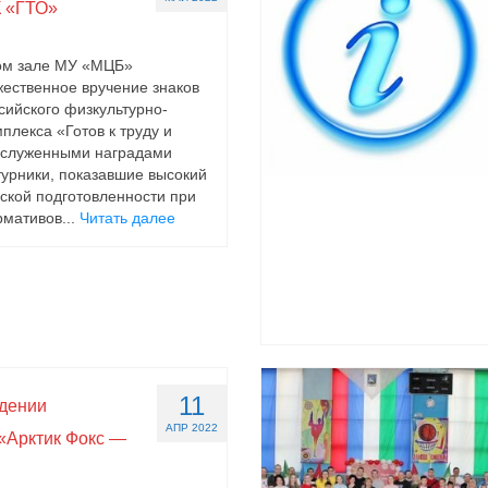
 «ГТО»
вом зале МУ «МЦБ»
жественное вручение знаков
сийского физкультурно-
плекса «Готов к труду и
аслуженными наградами
урники, показавшие высокий
ской подготовленности при
мативов...
Читать далее
11
едении
АПР 2022
«Арктик Фокс —