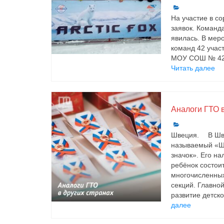
На участие в с
заявок. Коман
явилась. В мер
команд 42 учас
МОУ СОШ № 42;
Читать далее
Аналоги ГТО в
Швеция. ⠀ В Шв
называемый «Ш
значок». Его на
ребёнок состоит
многочисленны
секций. Главно
развитие детско
далее