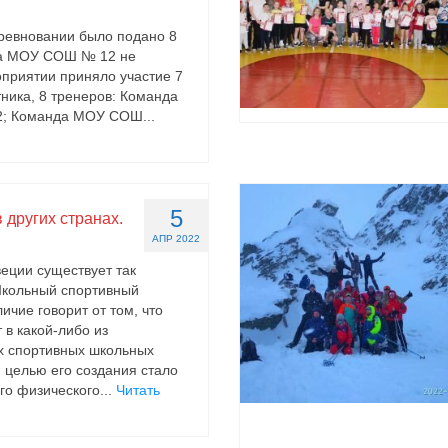
оревновании было подано 8
да МОУ СОШ № 12 не
оприятии приняло участие 7
тника, 8 тренеров: Команда
 Команда МОУ СОШ...
5
 других странах.
АПР 2022
еции существует так
кольный спортивный
личие говорит от том, что
 в какой-либо из
х спортивных школьных
й целью его создания стало
го физического...
Читать