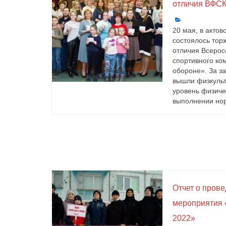
отличия ВФСК
20 мая, в акто
состоялось тор
отличия Всерос
спортивного ком
обороне». За з
вышли физкульт
уровень физиче
выполнении нор
Отчет о пров
мероприятия 
2022»