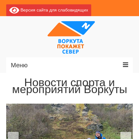
Версия сайта для слабовидящих
Меню
Новости спорта и
Главная
мероприятий Воркуты
Новости
О Воркуте
Экскурсии по Воркуте
Базы отдыха