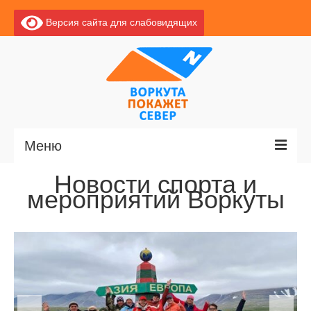
Версия сайта для слабовидящих
Меню
Новости спорта и
Главная
мероприятий Воркуты
Новости
О Воркуте
Экскурсии по Воркуте
Базы отдыха