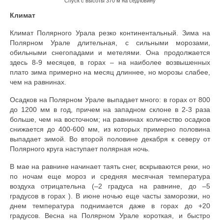
Спуск с высоты 370 м на седловину
Климат
Климат Полярного Урала резко континентальный. Зима на
Полярном Урале длительная, с сильными морозами,
обильными снегопадами и метелями. Она продолжается
здесь 8-9 месяцев, в горах – на наиболее возвышенных
плато зима примерно на месяц длиннее, но морозы слабее,
чем на равнинах.
Осадков на Полярном Урале выпадает много: в горах от 800
до 1200 мм в год, причем на западном склоне в 2-3 раза
больше, чем на восточном; на равнинах количество осадков
снижается до 400-600 мм, из которых примерно половина
выпадает зимой. Во второй половине декабря к северу от
Полярного круга наступает полярная ночь.
В мае на равнине начинает таять снег, вскрываются реки, но
по ночам еще мороз и средняя месячная температура
воздуха отрицательна (–2 градуса на равнине, до –5
градусов в горах ). В июне ночью еще часты заморозки, но
днем температура поднимается даже в горах до +20
градусов. Весна на Полярном Урале короткая, и быстро