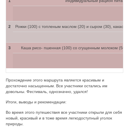
1
Индивидуальный рацион питания
2
Рожки (100) с топленым маслом (20) и сыром (30), какао(20)
3
Каша рисо- пшенная (100) со сгущенным молоком (50), ки
Прохождение этого маршрута является красивым и
достаточно насыщенным. Все участники остались им
довольны. Фестиваль, однозначно, удался!
Итоги, выводы и рекомендации:
Во время этого путешествия все участники открыли для себя
новый, красивый и в тоже время легкодоступный уголок
природы.