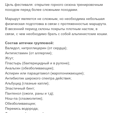
Цель фестиваля: открытие горного сезона тренировочным
походом перед более сложными походами.
Маршрут является не сложным, но необходима небольшая
физическая подготовка в связи с протяженностью маршрута.
В весенний период склоны покрыты плотным настом, в
связи, с чем необходимо брать с собой альпинистские кошки.
Состав аптечки групповой:
Валидол, нитроглицерин (от сердца);
Антигистамин (от аллергии);
Жгут;
Пластырь (бактерицидный и в рулоне);
Анальгин (обезболивающее);
Аспирин или парацетамол (жаропонижающее);
Антибиотик широкого спектра действия;
Альбуцид (глазные капли);
Эластичный бинт;
Пантенол (ожоги, раны и т.д);
Нош-па (спазмолитик);
Обезболивающее;
Перекись водорода;