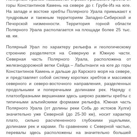
горы Константинов Камень на севере до г. Грубе-Из на юге.
На западе и востоке хребты Полярного Урала примыкают к
тундровым и таежным территориям Западно-Сибирской и
Печорской низменности. Территория горной области
Полярного Урала располагается на площади более 25 тыс.
кв. км.
Полярный Урал по характеру рельефа и геологическому
строению разделяется на Северную и Южную части.
Северная часть Полярного Урала, расположена от
железнодорожной ветки Сейда – Лабытнанги на юге до горы
Константинов Камень и дальше до Карского моря на севере,
и представляет собой систему коротких хребтов и массивов
северного и северо-восточного направления, разделенных
продольными и поперечными долинами рек. Наряду с
платообразными вершинами здесь широко развиты хребты с
типичными альпийскими формами рельефа. Южная часть
Полярного Урала (от долины реки Собь до истоков Хулги)
значительно уже Северной (до 25-30 км), носит характер
плато, сильно расчлененного глубокими ущельями,
долинами рек и карами. По сравнению с Северной частью,
перевалы здесь расположены на значительно большей