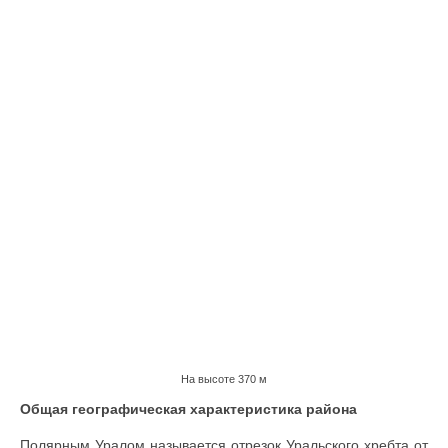
На высоте 370 м
Общая географическая характеристика района
Полярным Уралом называется отрезок Уральского хребта от