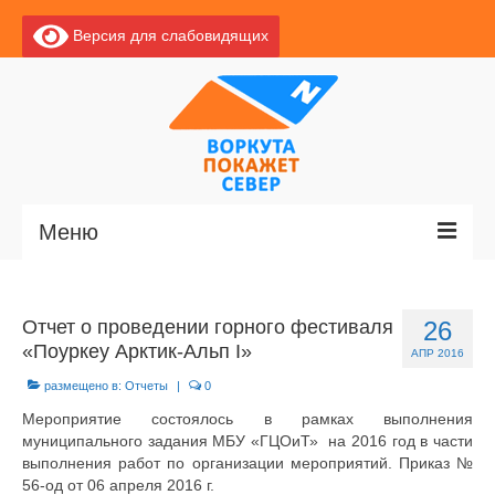
Версия для слабовидящих
Меню
Главная
Отчет о проведении горного фестиваля
26
Новости
«Поуркеу Арктик-Альп I»
АПР 2016
О Воркуте
размещено в:
Отчеты
|
0
Мероприятие состоялось в рамках выполнения
Базы отдыха
муниципального задания МБУ «ГЦОиТ» на 2016 год в части
выполнения работ по организации мероприятий. Приказ №
О центре
56-од от 06 апреля 2016 г.