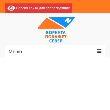
Версия сайта для слабовидящих
Меню
Главная
Новости
О Воркуте
Экскурсии по Воркуте
Базы отдыха