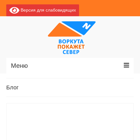
Версия для слабовидящих
Меню
Главная
Блог
Новости
О Воркуте
Базы отдыха
О центре