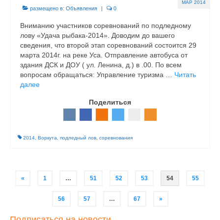
МАР 2014
размещено в:
Объявления
|
0
Вниманию участников соревнований по подледному
лову «Удача рыбака-2014». Доводим до вашего
сведения, что второй этап соревнований состоится 29
марта 2014г. на реке Уса. Отправление автобуса от
здания ДСК и ДОУ ( ул. Ленина, д.) в .00. По всем
вопросам обращаться: Управление туризма …
Читать
далее
Поделиться
2014
,
Воркута
,
подледный лов
,
соревнования
Навигация
«
1
…
51
52
53
54
55
по
записям
56
57
…
67
»
Подписаться на новости