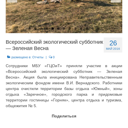
О центре
Документы
Противодействие коррупции
Задать вопрос
Всероссийский экологический субботник
26
— Зеленая Весна
МАЙ 2016
размещено в:
Отчеты
|
0
Сотрудники МБУ «ГЦОиТ» приняли участие в акции
«Всероссийский экологический субботник — Зеленая
Весна». Акция была инициирована Неправительственным
экологическим фондом имени В.И. Вернадского. Работники
центра очистили территории базы отдыха «Южный», зоны
отдыха «Заречное», городского парка и придомовые
территории гостиницы «Горняк», центра отдыха и туризма,
общежития № 5.
Поделиться