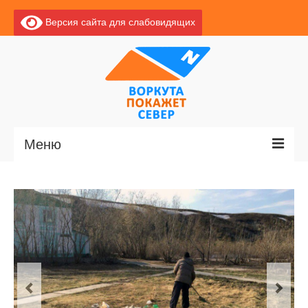
Версия сайта для слабовидящих
Меню
Главная
Новости
О Воркуте
Экскурсии по Воркуте
Базы отдыха