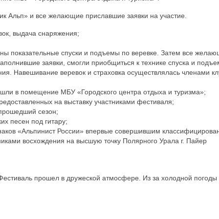
ик Альп» и все желающие приславшие заявки на участие.
вок, выдача снаряжения;
ваны показательные спуски и подъемы по веревке. Затем все жела
аполнившие заявки, смогли приобщиться к технике спуска и подъе
ния. Навешивание веревок и страховка осуществлялась членами к
решли в помещение МБУ «Городского центра отдыха и туризма»;
редоставленных на выставку участниками фестиваля;
 прошедший сезон;
их песен под гитару;
 знаков «Альпинист России» впервые совершившим классифицирова
никами восхождения на высшую точку Полярного Урала г. Пайер
 Фестиваль прошел в дружеской атмосфере. Из за холодной погоды