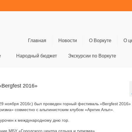
Главная
Новости
О Воркуте
О ц
е
Народный бюджет
Экскурсии по Воркуте
Bergfest 2016»
9 ноября 2016г.) был проведен горный фестиваль «Bergfest 2016»
ризма» совместно с альпинистским клубом «Арктик Альп».
иурочен к международному дню гор.
ние МБУ «Городского центра отдыха и туризма».