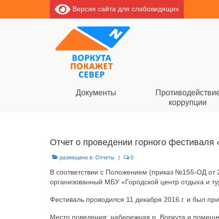
Версия сайта для слабовидящих
Документы
Противодействи
коррупции
Отчет о проведении горного фестиваля «
размещено в:
Отчеты
|
0
В соответствии с Положением (приказ №155-ОД от 2
организованный МБУ «Городской центр отдыха и ту
Фестиваль проводился 11 декабря 2016 г. и был пр
Место поведения: набережная р. Воркута и помеще