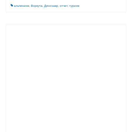
альпинизм
,
Воркута
,
Динозавр
,
отчет
,
туризм