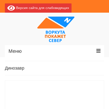
Версия сайта для слабовидящих
Меню
Главная
Динозавр
Новости
О Воркуте
Экскурсии по Воркуте
Базы отдыха