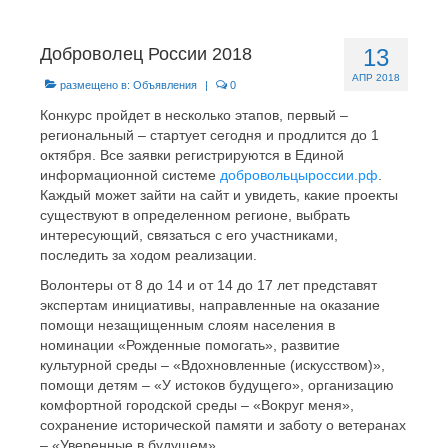
Главная
Доброволец России 2018
13
Новости
АПР 2018
размещено в:
Объявления
|
0
МО ГО «Воркута»
Конкурс пройдет в несколько этапов, первый –
региональный – стартует сегодня и продлится до 1
Базы отдыха
октября. Все заявки регистрируются в Единой
информационной системе
добровольцыроссии.рф
.
О центре
Каждый может зайти на сайт и увидеть, какие проекты
существуют в определенном регионе, выбрать
Контакты
интересующий, связаться с его участниками,
последить за ходом реализации.
Волонтеры от 8 до 14 и от 14 до 17 лет представят
экспертам инициативы, направленные на оказание
помощи незащищенным слоям населения в
номинации «Рожденные помогать», развитие
культурной среды – «Вдохновленные (искусством)»,
помощи детям – «У истоков будущего», организацию
комфортной городской среды – «Вокруг меня»,
сохранение исторической памяти и заботу о ветеранах
– «Уверенные в будущем».