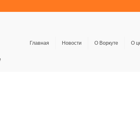
Главная
Новости
О Воркуте
О ц
е