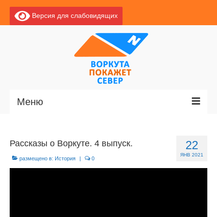
Версия для слабовидящих
Меню
Главная
Рассказы о Воркуте. 4 выпуск.
22
Новости
ЯНВ 2021
размещено в:
История
|
0
О Воркуте
Базы отдыха
О центре