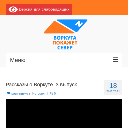
Версия для слабовидящих
Меню
Главная
Рассказы о Воркуте. 3 выпуск.
18
Новости
ЯНВ 2021
размещено в:
История
|
0
О Воркуте
Базы отдыха
О центре