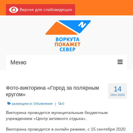
Версия для слабовидящих
Меню
Главная
Фото-викторина «Город за полярным
14
Новости
кругом»
СЕН 2020
О Воркуте
размещено в:
Объявления
|
0
Викторина проводится муниципальным бюджетным
Базы отдыха
учреждением «Центр активного отдыха».
О центре
Викторина проводится в онлайн режиме, с 15 сентября 2020