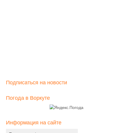
Подведены итоги викторины «Заполярная
флора»
2 октября, 2020
На участие в фото-викторине было зарегистрировано 10
участников. Подведение итогов фото-викторины
«Заполярная флора» состоялось 30...
Подписаться на новости
Погода в Воркуте
Информация на сайте