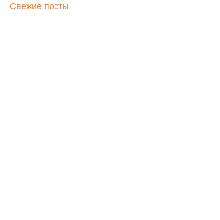
Свежие посты
Курсы начальной альпинистской
подготовки
15 февраля, 2016
«Городской центр отдыха и туризма» ИНФОРМИРУЕТ: На
базе клуба «Арктик Альп» организуются курсы начальной