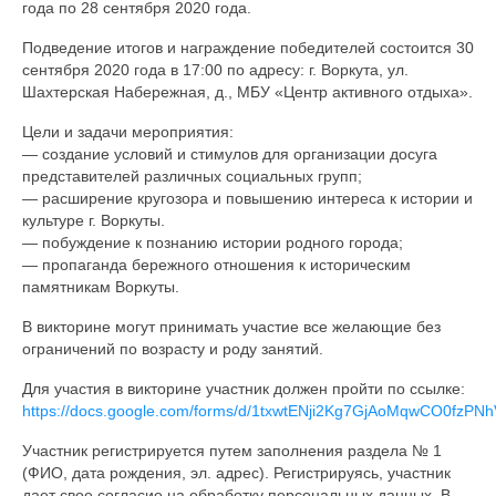
года по 28 сентября 2020 года.
Документы
Подведение итогов и награждение победителей состоится 30
Противодействие коррупции
сентября 2020 года в 17:00 по адресу: г. Воркута, ул.
Шахтерская Набережная, д., МБУ «Центр активного отдыха».
Задать вопрос
Цели и задачи мероприятия:
— создание условий и стимулов для организации досуга
представителей различных социальных групп;
— расширение кругозора и повышению интереса к истории и
культуре г. Воркуты.
— побуждение к познанию истории родного города;
— пропаганда бережного отношения к историческим
памятникам Воркуты.
В викторине могут принимать участие все желающие без
ограничений по возрасту и роду занятий.
Для участия в викторине участник должен пройти по ссылке:
https://docs.google.com/forms/d/1txwtENji2Kg7GjAoMqwCO0fzP
Участник регистрируется путем заполнения раздела № 1
(ФИО, дата рождения, эл. адрес). Регистрируясь, участник
дает свое согласие на обработку персональных данных. В