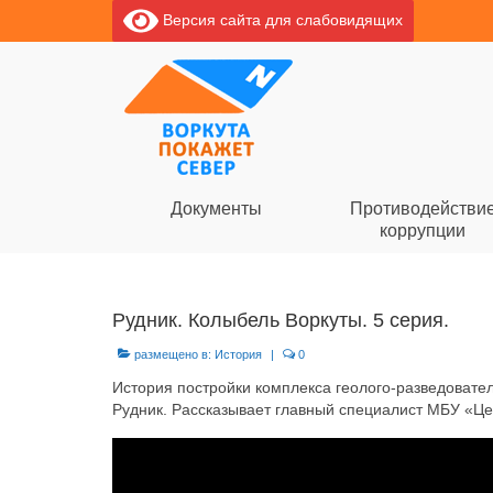
Версия сайта для слабовидящих
Документы
Противодействи
коррупции
Рудник. Колыбель Воркуты. 5 серия.
размещено в:
История
|
0
История постройки комплекса геолого-разведовател
Рудник. Рассказывает главный специалист МБУ «Це