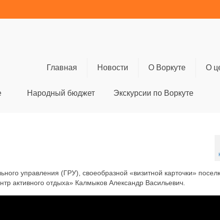
Главная
Новости
О Воркуте
О ц
е
Народный бюджет
Экскурсии по Воркуте
ьного управления (ГРУ), своеобразной «визитной карточки» посел
нтр активного отдыха» Калмыков Александр Васильевич.