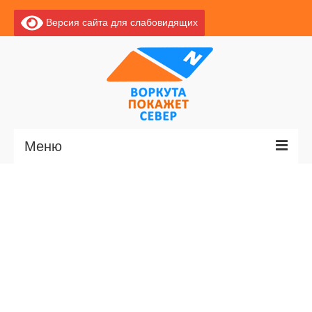
Версия сайта для слабовидящих
Меню
Главная
Новости
О Воркуте
Экскурсии по Воркуте
Базы отдыха