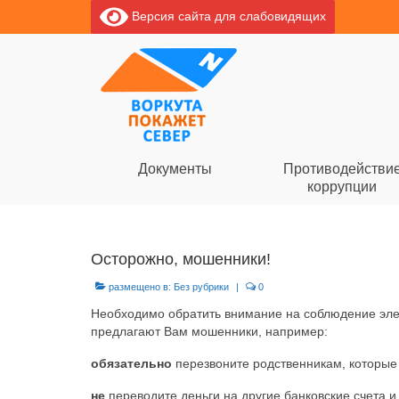
Версия сайта для слабовидящих
Документы
Противодействи
коррупции
Осторожно, мошенники!
размещено в:
Без рубрики
|
0
Необходимо обратить внимание на соблюдение элем
предлагают Вам мошенники, например:
обязательно
перезвоните родственникам, которые 
не
переводите деньги на другие банковские счета 