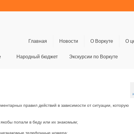
Главная
Новости
О Воркуте
О ц
е
Народный бюджет
Экскурсии по Воркуте
ентарных правил действий в зависимости от ситуации, которую
якобы попали в беду или их знакомым;
и незнакомые телефонные номера;