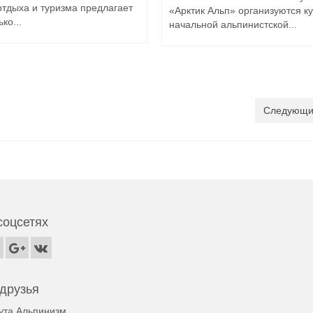
отдыха и туризма предлагает
«Арктик Альп» организуются к
ко...
начальной альпинистской...
Следующи
соцсетях
друзья
ута Альпинизм