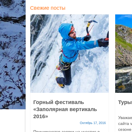
Свежие посты
Горный фестиваль
Туры
«Заполярная вертикаль
2016»
Уважае
Октябрь 17, 2016
сайта v
сезоне
Принимаются заявки на участие в