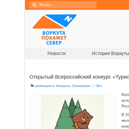
Новости
История Воркут
Открытый Всероссийский конкурс «Турис
размещено в:
Конкурсы
,
Объявления
|
0
Кон
кул
Рос
В 2
жел
ком