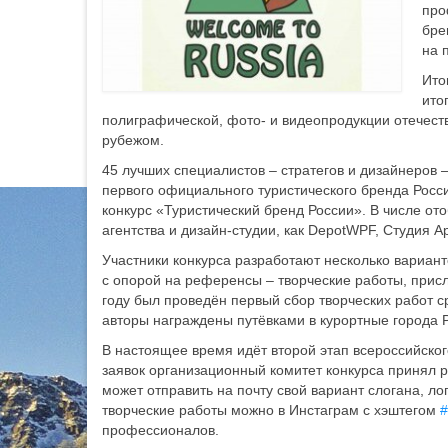
про
бре
на 
Ито
ито
полиграфической, фото- и видеопродукции отечестве
рубежом.
45 лучших специалистов – стратегов и дизайнеров –
первого официального туристического бренда Росс
конкурс «Туристический бренд России». В числе от
агентства и дизайн-студии, как DepotWPF, Студия А
Участники конкурса разработают несколько вариант
с опорой на референсы – творческие работы, присл
году был проведён первый сбор творческих работ с
авторы награждены путёвками в курортные города 
В настоящее время идёт второй этап всероссийског
заявок организационный комитет конкурса принял 
может отправить на почту
свой вариант слогана, л
творческие работы можно в Инстаграм с хэштегом
#
профессионалов.