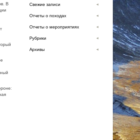
в. В
Свежие записи
ции
Отчеты о походах
Отчеты о мероприятиях
т
Рубрики
торый
Архивы
ре
йный
ороне:
ная