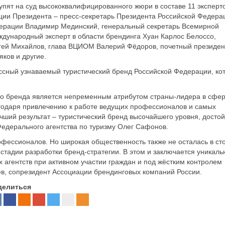
пят на суд высококвалифицированного жюри в составе 11 эксперто
ции Президента – пресс-секретарь Президента Российской Федера
дерации Владимир Мединский, генеральный секретарь Всемирной
дународный эксперт в области брендинга Хуан Карлос Белоссо,
гей Михайлов, глава ВЦИОМ Валерий Фёдоров, почетный президен
ков и другие.
ссный узнаваемый туристический бренд Российской Федерации, ко
ого бренда является непременным атрибутом страны-лидера в сфе
лагодаря привлечению к работе ведущих профессионалов и самых
чший результат – туристический бренд высочайшего уровня, досто
Федерального агентства по туризму Олег Сафонов.
фессионалов. Но широкая общественность также не осталась в ст
тадии разработки бренд-стратегии. В этом и заключается уникаль
 агентств при активном участии граждан и под жёстким контролем
ев, сопрезидент Ассоциации брендинговых компаний России.
делиться