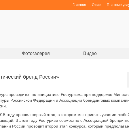
Главная
О нас
Платные усл
ы
Фотогалерея
Видео
тический бренд России»
курс проводится по инициативе Ростуризма при поддержке Минист
ьтуры Российской Федерации и Ассоциации брендинговых компани
сии.
015 году прошел первый этап, в котором мог принять участие любо
ающий. В этом году Ростуризм совместно с Ассоциацией брендинг
паний России проводит второй этап конкурса, который предполагае