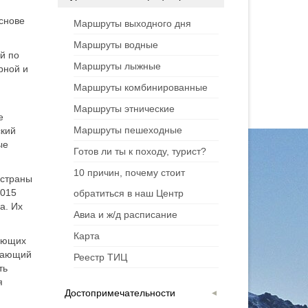
основе
Маршруты выходного дня
Маршруты водные
й по
Маршруты лыжные
рной и
Маршруты комбинированные
Маршруты этнические
е
Маршруты пешеходные
ский
ые
Готов ли ты к походу, турист?
10 причин, почему стоит
 страны
2015
обратиться в наш Центр
а. Их
Авиа и ж/д расписание
Карта
пающих
елающий
Реестр ТИЦ
ть
я
Достопримечательности