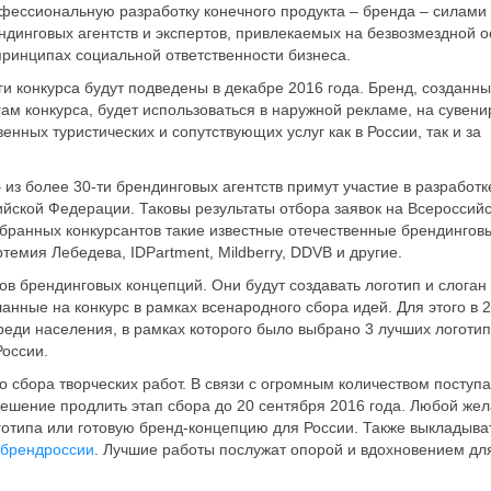
фессиональную разработку конечного продукта – бренда – силами
ндинговых агентств и экспертов, привлекаемых на безвозмездной 
принципах социальной ответственности бизнеса.
ги конкурса будут подведены в декабре 2016 года. Бренд, созданны
гам конкурса, будет использоваться в наружной рекламе, на сувени
нных туристических и сопутствующих услуг как в России, так и за
 из более 30-ти брендинговых агентств примут участие в разработк
ийской Федерации. Таковы результаты отбора заявок на Всероссий
обранных конкурсантов такие известные отечественные брендингов
ртемия Лебедева, IDPartment, Mildberry, DDVB и другие.
ов брендинговых концепций. Они будут создавать логотип и слоган
анные на конкурс в рамках всенародного сбора идей. Для этого в 
реди населения, в рамках которого было выбрано 3 лучших логотип
России.
о сбора творческих работ. В связи с огромным количеством посту
решение продлить этап сбора до 20 сентября 2016 года. Любой ж
оготипа или готовую бренд-концепцию для России. Также выкладыва
брендроссии
. Лучшие работы послужат опорой и вдохновением дл