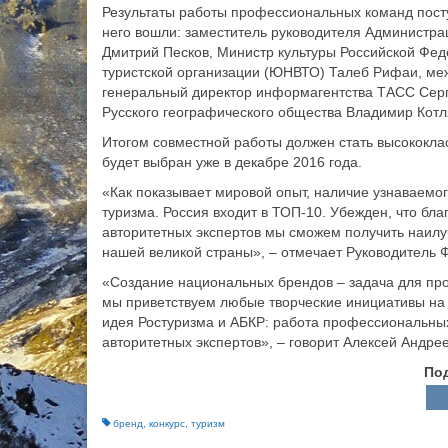
Результаты работы профессиональных команд посту
него вошли: заместитель руководителя Администра
Дмитрий Песков, Министр культуры Российской Фе
туристской организации (ЮНВТО) Талеб Рифаи, меж
генеральный директор информагентства ТАСС Сер
Русского географического общества Владимир Котля
Итогом совместной работы должен стать высококла
будет выбран уже в декабре 2016 года.
«Как показывает мировой опыт, наличие узнаваем
туризма. Россия входит в ТОП-10. Убежден, что б
авторитетных экспертов мы сможем получить наилу
нашей великой страны», – отмечает Руководитель 
«Создание национальных брендов – задача для про
мы приветствуем любые творческие инициативы на с
идея Ростуризма и АБКР: работа профессиональных
авторитетных экспертов», – говорит Алексей Андре
По
бренд
,
конкурс
,
туризм