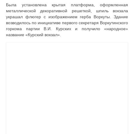
Бы­ла установлена крытая платформа, оформленная
металлической декора­тивной решеткой, шпиль вокзала
украшал флюгер с изображением герба Воркуты. Здание
возводилось по инициативе первого секретаря Воркутинского
горкома партии В.И. Курских и получило «народное»
название «Курский вокзал».