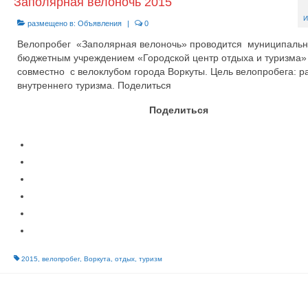
Заполярная велоночь 2015
И
размещено в:
Объявления
|
0
Велопробег «Заполярная велоночь» проводится муниципаль
бюджетным учреждением «Городской центр отдыха и туризма»
совместно с велоклубом города Воркуты. Цель велопробега: р
внутреннего туризма. Поделиться
Поделиться
2015
,
велопробег
,
Воркута
,
отдых
,
туризм