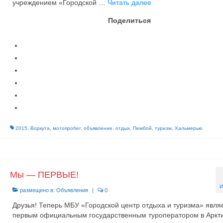
учреждением «Городской …
Читать далее
Поделиться
2015
,
Воркута
,
мотопробег
,
объявление
,
отдых
,
Пембой
,
туризм
,
Хальмерью
Мы — ПЕРВЫЕ!
И
размещено в:
Объявления
|
0
Друзья! Теперь МБУ «Городской центр отдыха и туризма» явля
первым официальным государственным туроператором в Аркти