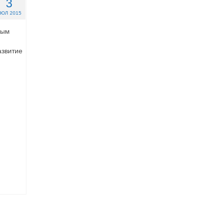
3
ЮЛ 2015
ным
азвитие