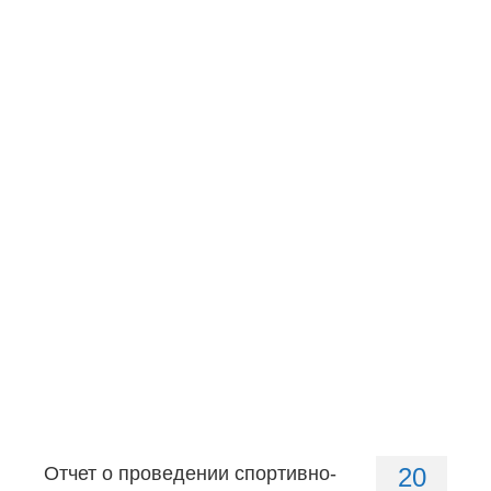
Главная
Новости
МО ГО «Воркута»
Базы отдыха
О центре
Контакты
Отчет о проведении спортивно-
20