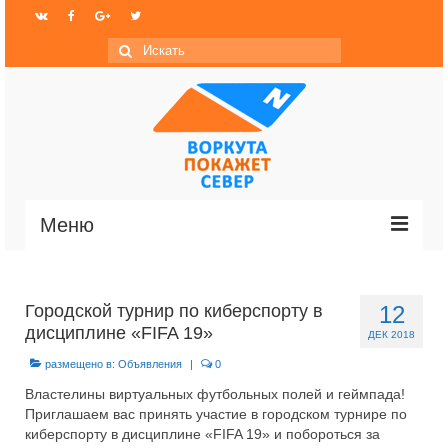
Искать:
Меню
Главная
Городской турнир по киберспорту в
12
Новости
дисциплине «FIFA 19»
ДЕК 2018
МО ГО «Воркута»
размещено в:
Объявления
|
0
Властелины виртуальных футбольных полей и геймпада!
Базы отдыха
Приглашаем вас принять участие в городском турнире по
киберспорту в дисциплине «FIFA 19» и побороться за
О центре